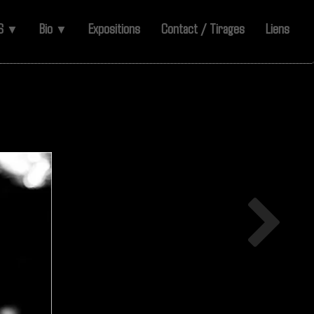
ES
Bio
Expositions
Contact / Tirages
Liens
▼
▼