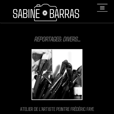
ACCUEIL
REPORTAGES: DIVERS...
PORTFOLIO
REPORTAGES
▼
Bio
▼
Expositions
Contact / Tirages
Liens
ATELIER DE L'ARTISTE PEINTRE FRÉDÉRIC FAYE