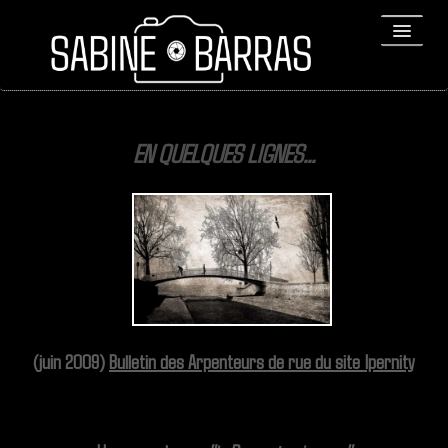
ACCUEIL
EN QUELQUES LIGNES...
PORTFOLIO
REPORTAGES
▼
Bio
▼
Expositions
Contact / Tirages
(juin 2009)
Bulletin des Arpenteurs de rue du site Ipernity
Liens