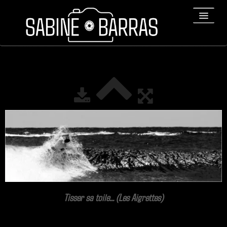
ACCUEIL
PORTFOLIO
REPORTAGES
▼
Bio
▼
Expositions
Contact / Tirages
Tisser sa toile... (Les Aigrettes)
Liens