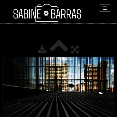
ACCUEIL
PORTFOLIO
REPORTAGES
▼
Bio
▼
Expositions
Contact / Tirages
Liens