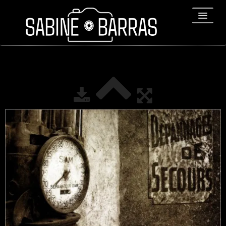
ACCUEIL
PORTFOLIO
REPORTAGES
▼
Bio
▼
Expositions
Contact / Tirages
Liens