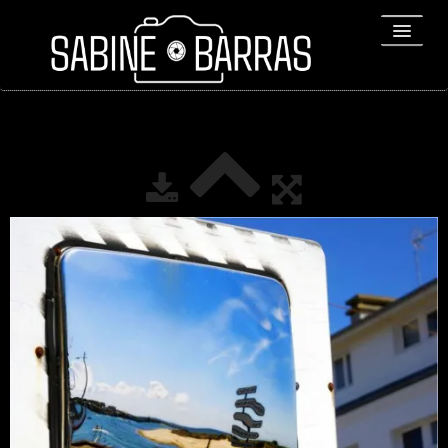
ACCUEIL
PORTFOLIO
REPORTAGES
▼
Bio
▼
Expositions
Contact / Tirages
Liens