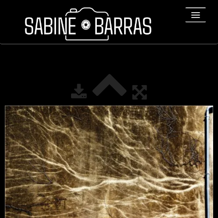
ACCUEIL
PORTFOLIO
REPORTAGES
▼
Bio
▼
Expositions
Contact / Tirages
Liens