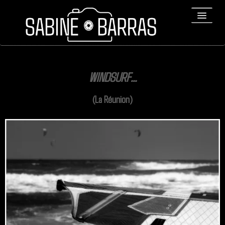
ACCUEIL
WINDSURF...
PORTFOLIO
(La Réunion)
REPORTAGES
▼
Bio
▼
Expositions
Contact / Tirages
Liens