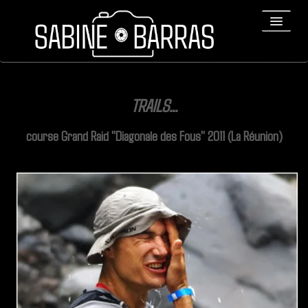
ACCUEIL
TRAILS...
PORTFOLIO
course Grand Raid "Diagonale des Fous" 2011 (La Réunion)
REPORTAGES
▼
Bio
▼
Expositions
Contact / Tirages
Liens