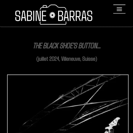
ACCUEIL
THE BLACK SHOE'S BUTTON...
PORTFOLIO
(juillet 2024, Villeneuve, Suisse)
REPORTAGES
▼
Bio
▼
Expositions
Contact / Tirages
Liens