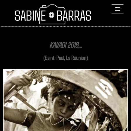
ACCUEIL
KAVADI 2018...
PORTFOLIO
(Saint-Paul, La Réunion)
REPORTAGES
▼
Bio
▼
Expositions
Contact / Tirages
Liens