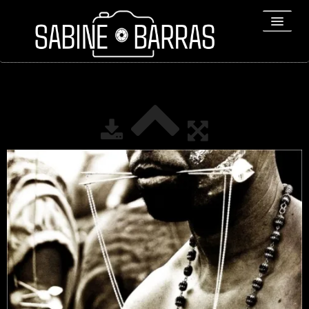
ACCUEIL
PORTFOLIO
REPORTAGES
▼
Bio
▼
Expositions
Contact / Tirages
Liens