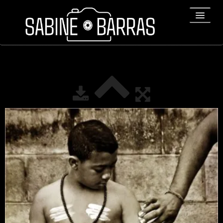
ACCUEIL
PORTFOLIO
REPORTAGES
▼
Bio
▼
Expositions
Contact / Tirages
Liens