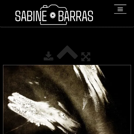
ACCUEIL
PORTFOLIO
REPORTAGES
▼
Bio
▼
Expositions
Contact / Tirages
Liens