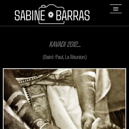
ACCUEIL
KAVADI 2012...
PORTFOLIO
(Saint-Paul, La Réunion)
REPORTAGES
▼
Bio
▼
Expositions
Contact / Tirages
Liens