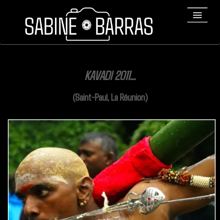
ACCUEIL
KAVADI 2011...
PORTFOLIO
(Saint-Paul, La Réunion)
REPORTAGES
▼
Bio
▼
Expositions
Contact / Tirages
Liens