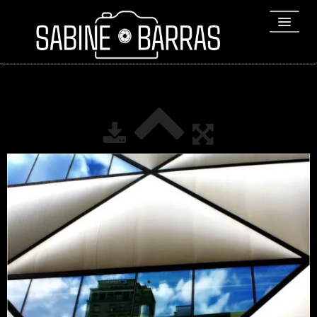
ACCUEIL
PORTFOLIO
REPORTAGES
▼
Bio
▼
Expositions
Contact / Tirages
Liens