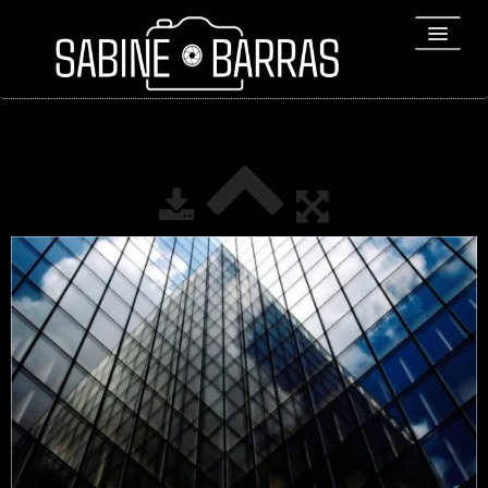
ACCUEIL
PORTFOLIO
REPORTAGES
▼
Bio
▼
Expositions
Contact / Tirages
Liens