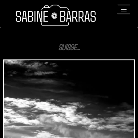
ACCUEIL
SUISSE...
PORTFOLIO
REPORTAGES
▼
Bio
▼
Expositions
Contact / Tirages
Liens