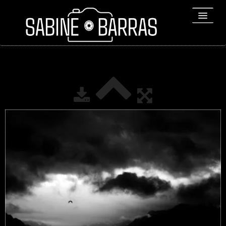
ACCUEIL
PORTFOLIO
REPORTAGES
▼
Bio
▼
Expositions
Contact / Tirages
Liens