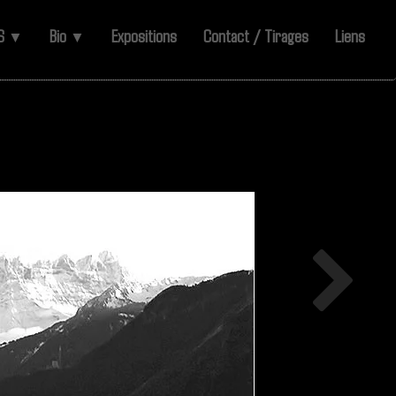
ES
Bio
Expositions
Contact / Tirages
Liens
▼
▼