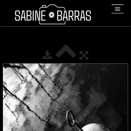
ACCUEIL
PORTFOLIO
REPORTAGES
▼
Bio
▼
Expositions
Contact / Tirages
Liens