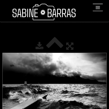
ACCUEIL
PORTFOLIO
REPORTAGES
▼
Bio
▼
Expositions
Contact / Tirages
Liens