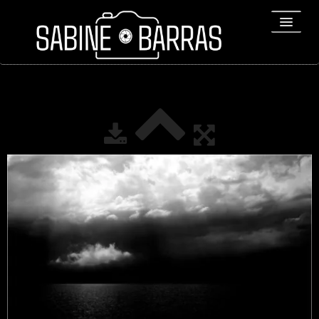
ACCUEIL
PORTFOLIO
REPORTAGES
▼
Bio
▼
Expositions
Contact / Tirages
Liens