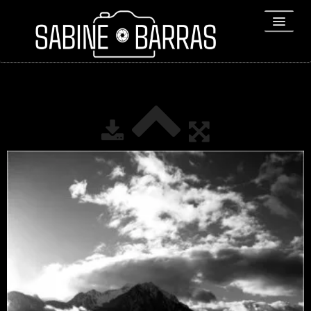
ACCUEIL
PORTFOLIO
REPORTAGES
▼
Bio
▼
Expositions
Contact / Tirages
Liens