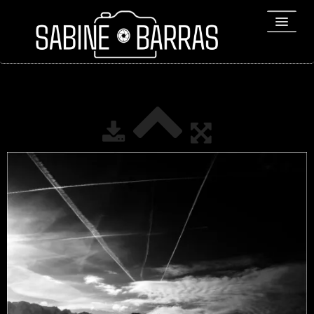
ACCUEIL
PORTFOLIO
REPORTAGES
▼
Bio
▼
Expositions
Contact / Tirages
Liens