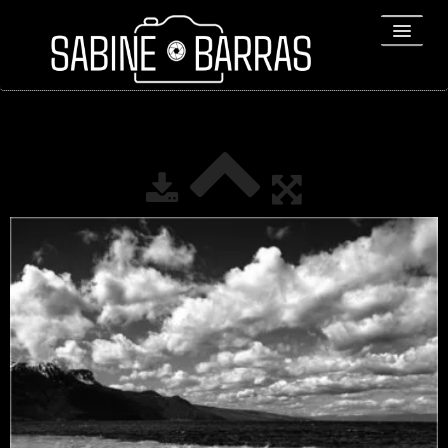
ACCUEIL
PORTFOLIO
REPORTAGES
▼
Bio
▼
Expositions
Contact / Tirages
Liens