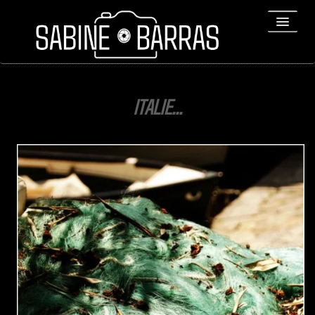
ACCUEIL
ITALIE...
PORTFOLIO
REPORTAGES
▼
Bio
▼
Expositions
Contact / Tirages
Liens