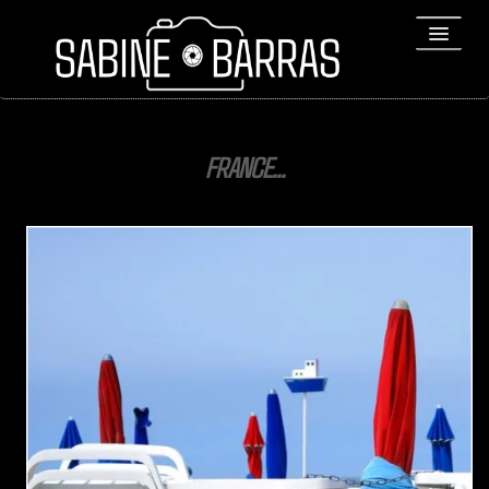
ACCUEIL
FRANCE...
PORTFOLIO
REPORTAGES
▼
Bio
▼
Expositions
Contact / Tirages
Liens