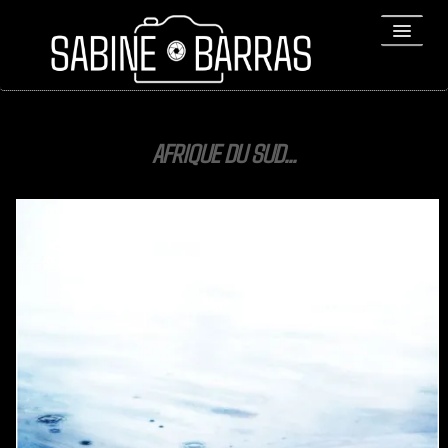
ACCUEIL
AFRIQUE DU SUD...
PORTFOLIO
REPORTAGES
▼
Bio
▼
Expositions
Contact / Tirages
Liens